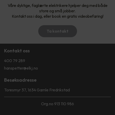
Våre dyktige, faglærte elektrikere hjelper deg med både
store og små jobber.
Kontakt oss i dag, eller book en gratis videobefaring!
Ta kontakt
Kontakt oss
400 79 289
hanspetter@elkj.no
Besøksadresse
Toresmyr 37, 1634 Gamle Fredrikstad
Org.no 913 110 986