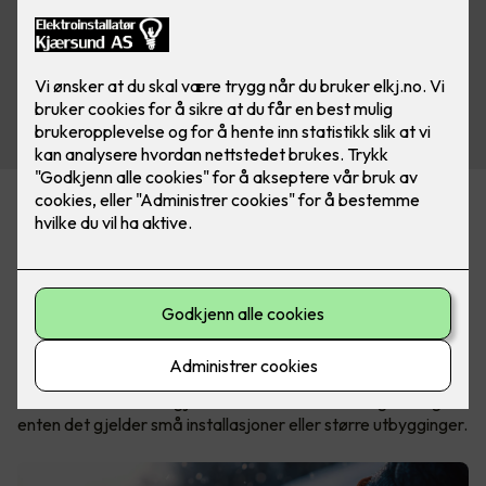
Spesialist på is- og
snøsmeltingsløsninger
ØS Varme har lager i Norge, noe som gir kort leveringstid og
god tilgjengelighet. Produktene leveres både som kappbare
metervarer og som ferdigproduserte løsninger, tilpasset
ulike typer prosjekter og behov.
Denne fleksibiliteten gjør det enklere å finne riktig løsning –
enten det gjelder små installasjoner eller større utbygginger.