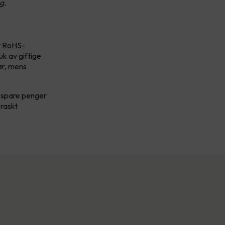
g.
v
RoHS-
uk av giftige
rør, mens
å spare penger
 raskt