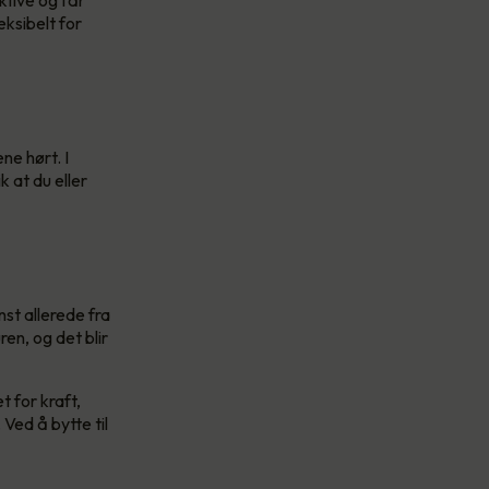
ksibelt for
ne hørt. I
 at du eller
st allerede fra
en, og det blir
 for kraft,
Ved å bytte til