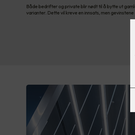
Både bedrifter og private blir nødt til å bytte ut ga
varianter. Dette vil kreve en innsats, men gevinstene