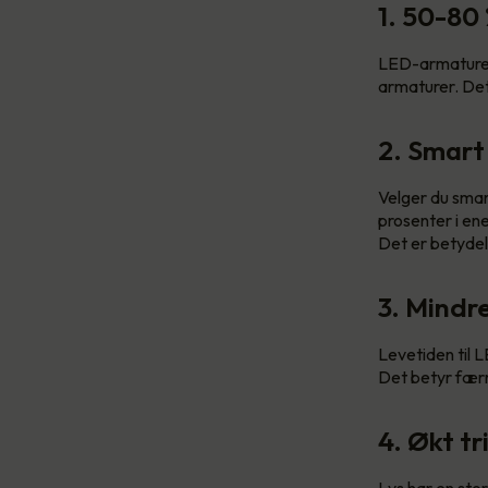
1. 50-80
LED-armaturer 
armaturer. Det
2. Smart
Velger du smar
prosenter i en
Det er betydel
3. Mindr
Levetiden til L
Det betyr færr
4. Økt tr
Lys har en stor