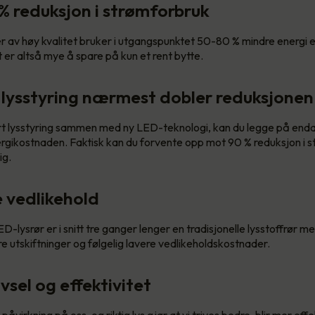
 % reduksjon i strømforbruk
av høy kvalitet bruker i utgangspunktet 50-80 % mindre energi en
 er altså mye å spare på kun et rent bytte.
 lysstyring nærmest dobler reduksjonen
t lysstyring sammen med ny LED-teknologi, kan du legge på enda
ergikostnaden. Faktisk kan du forvente opp mot 90 % reduksjon i 
ig.
e vedlikehold
ED-lysrør er i snitt tre ganger lenger en tradisjonelle lysstoffrør me
e utskiftninger og følgelig lavere vedlikeholdskostnader.
ivsel og effektivitet
 påvirkning på oss, og riktig lys gjør at vi trives bedre, blir mer eff