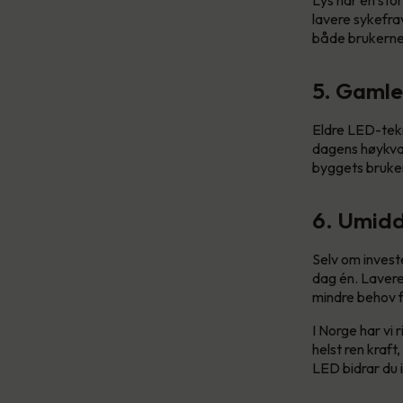
lavere sykefra
både brukerne 
5. Gamle
Eldre LED-tekno
dagens høykval
byggets bruker
6. Umidd
Selv om invest
dag én. Lavere
mindre behov f
I Norge har vi
helst ren kraft
LED bidrar du i