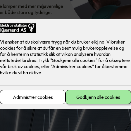
mle lamper med mer miljøvennlige
 er både store og tydelige.