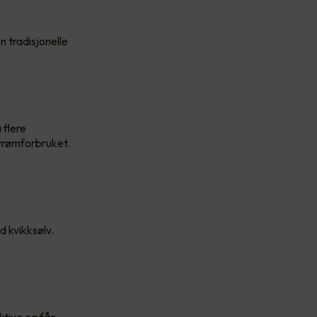
 tradisjonelle
 flere
strømforbruket.
d kvikksølv.
ektive og får