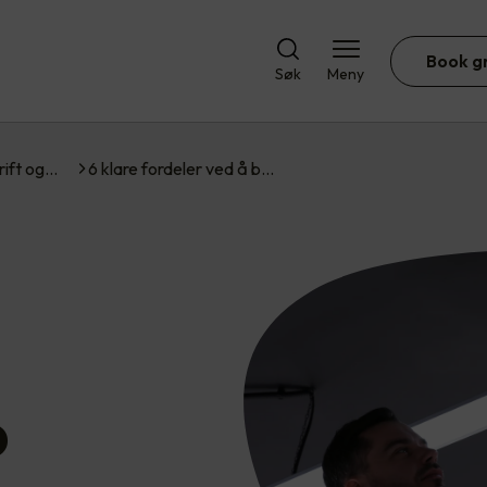
Book g
Søk
Meny
rift og…
6 klare fordeler ved å b…
D