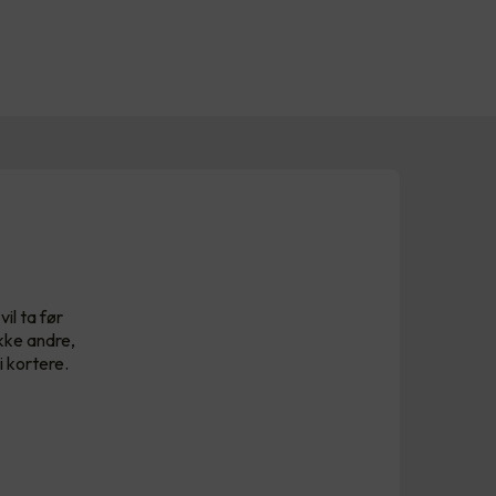
il ta før
kke andre,
i kortere.