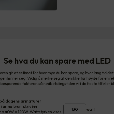
Se hva du kan spare med LED
oren gir et estimat for hvor mye du kan spare, og hvor lang tid det v
ngen lønner seg. Viktig å merke seg at den ikke tar høyde for en re
esparende faktorer, så nedbetalingstiden vil i de fleste tilfeller bl
 på dagens armaturer
 i armaturen, skriv inn
watt
rør x 40W = 120W. Wattstyrken vises