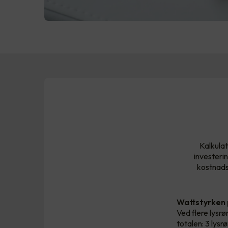
Kalkulat
investeri
kostnadsb
Wattstyrken
Ved flere lysrør
totalen: 3 lys