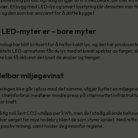
vær. Et bygg med LED-lys og smart lysstyring blir dessuten mer fle
og den som har ansvaret for å drifte bygget.
 LED-myter er – bare myter
logi har blitt kritisert for å ha for kaldt lys, og det har produsente
itets LED-armaturer får du lys med et bredt spekter av farger, slik
e kan få akkurat det lyset de ønsker og trenger.
elbar miljøgevinst
eringen ikke går i pluss med det samme, utgjør byttet en miljøgevin
 strømforbruk medfører mindre press på strømnettet/infrastruktur
or kraft.
 riktig nok lavt CO2-utslipp per kWh, men det stadig økende behovet
, har sørget for mye hodebry blant de som styrer landet. Med rette. 
 positiv retning, samt holder deg innenfor reglene.