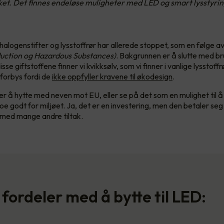
taket. Det finnes endeløse muligheter med LED og smart lysstyrin
halogenstifter og lysstoffrør har allerede stoppet, som en følge a
uction og Hazardous Substances)
. Bakgrunnen er å slutte med br
isse giftstoffene finner vi kvikksølv, som vi finner i vanlige lysstoff
 forbys fordi de
ikke oppfyller kravene til økodesign
.
er å hytte med neven mot EU, eller se på det som en mulighet til 
e godt for miljøet. Ja, det er en investering, men den betaler seg
med mange andre tiltak.
 fordeler med å bytte til LED: