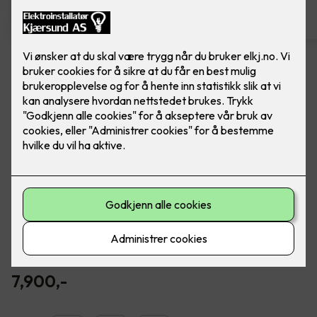
LED downlights ny installasjon
4 stk, inkl. dimmer
Ferdig montert Junistar ECO hvit 5W med
dimmer, fra SG Armaturen.
Led downlight med 42 graders spredningsvinkel og 30
graders vipp i to retninger til innendørs bruk. Dimmbar.
Ferdig montert.
7,900
,-