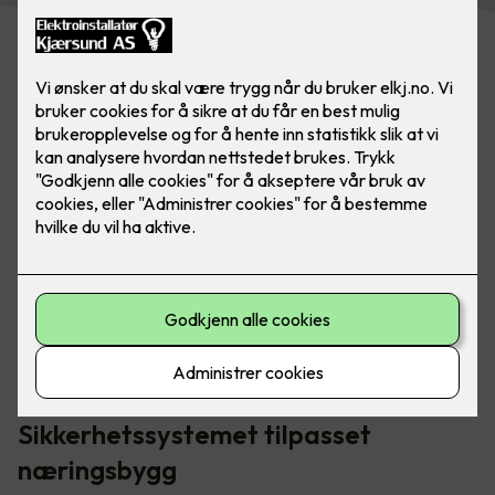
Elotec Ajax-systemet inneholder blant annet brannalarm,
vannalarm, innbruddsalarm, kameraovervåking og
smarthusstyring.
Sikkerhetssystemet tilpasset
næringsbygg