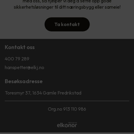
med oss, så hjelper vi deg å sette opp gode
sikkerhetsløsninger til ditt næringsbygg eller sameie!
Ta kontakt
Kontakt oss
400 79 289
hanspetter@elkj.no
Besøksadresse
Toresmyr 37, 1634 Gamle Fredrikstad
Org.no 913 110 986